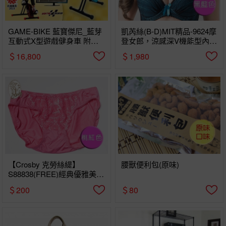
GAME-BIKE 藍寶傑尼_藍芽
凱芮絲(B-D)MIT精品-9624摩
互動式X型遊戲健身車 附多
登女郎，涼感深V機能型內衣
款免費app遊戲(免費遊戲陸
黑藍色
＄16,800
＄1,980
續提供)
【Crosby 克勞絲緹】
腰獸便利包(原味)
S88838(FREE)經典優雅美背
配褲 桃紅
＄200
＄80