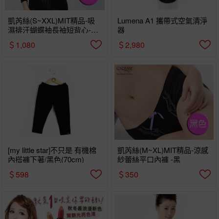
凱芮絲(S~XXL)MIT精品-吸
Lumena A1 攜帶式空氣清淨
濕排汗蝴蝶袖長袖短背心-秋
器
冬款
＄1,080
＄2,980
[my little star]不只是 有機棉
凱芮絲(M~XL)MIT精品-涼感
內搭褲下著/黑色(70cm)
紗蕾絲平口內褲 -黑
＄598
＄350