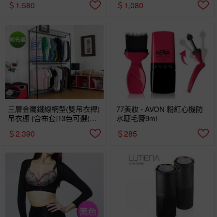
＄1,580
＄1,080
三層金屬鐵線網型(雙吊衣桿)
77美妝 - AVON 粉紅心機防
吊衣櫥-[含布套]13色可選(鑽
水睫毛膏9ml
石黑)
＄2,390
＄285