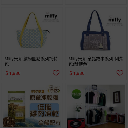
Miffy米菲 繽紛圓點系列托特
Miffy米菲 童話故事系列-側背
包
包(靛藍色)
＄1,980
＄1,980