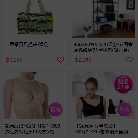
卡萊朵寶貝提袋-鱷魚
45DX90WX180H公分-五層金
屬鐵線網架/置物架(鑽石黑)
＄3,000
＄2,050
凱芮絲(B~G)MIT精品-9603
【Crosby 克勞絲緹】
遠紅外線短馬甲內衣(橘)
1505(S-XXL)蕾絲羽柔無鋼圈
內衣2入組-黑/膚