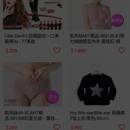
Little Devil小惡魔狠咬一口美
凱芮絲MIT精品-9621(B-E)彈
唇棒3g - 77美妝
力綿調整型內衣 蜜桃紅-網
＄235
＄1,980
凱芮絲(M-XL)MIT精
[my little star]little star 有機棉
品-391068珍夏花語，蕾絲高
T恤上衣/黑色(80cm)
機能內褲 -豆沙
＄250
＄950